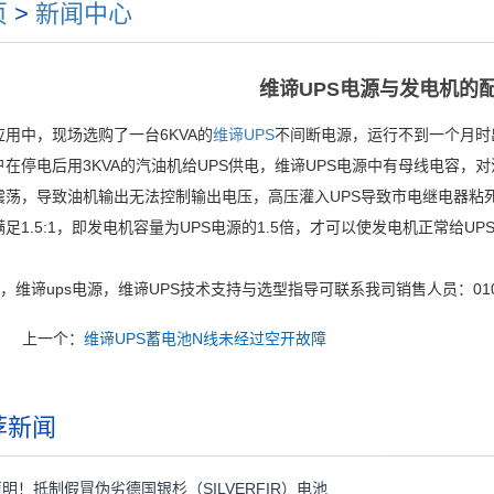
页
>
新闻中心
维谛UPS电源与发电机的
用中，现场选购了一台6KVA的
维谛UPS
不间断电源，运行不到一个月时
户在停电后用3KVA的汽油机给UPS供电，维谛UPS电源中有母线电容
震荡，导致油机输出无法控制输出电压，高压灌入UPS导致市电继电器粘
足1.5:1，即发电机容量为UPS电源的1.5倍，才可以使发电机正常给UP
s，维谛ups电源，维谛UPS技术支持与选型指导可联系我司销售人员：010-562
上一个：
维谛UPS蓄电池N线未经过空开故障
荐新闻
明！抵制假冒伪劣德国银杉（SILVERFIR）电池