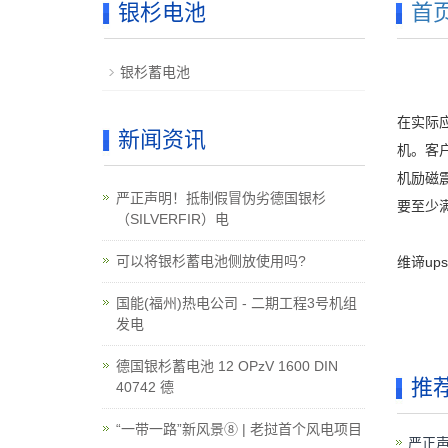
银杉电池
首
银杉蓄电池
在实际应
新闻资讯
机。客
机励磁
严正声明！抵制假冒伪劣德国银杉
要至少满
（SILVERFIR）电
可以将银杉蓄电池侧放使用吗?
维谛up
国能(福州)热电公司 - 二期工程3号机组
发电
德国银杉蓄电池 12 OPzV 1600 DIN
推
40742 德
“一带一路”新风景⑧ | 老挝首个风电项目
严正声