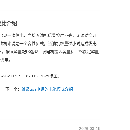
配比介绍
出现一次停电，当接入油机后监控屏不亮，无法逆变开
，对油机来说是一个容性负载，当油机容量过小时造成发电
死。按照容量配比选型，发电机接入容量和UPS额定容量
S供电。
01415 18201577629杨工。
下一个：
维谛ups电源的电池模式介绍
2028-03-19