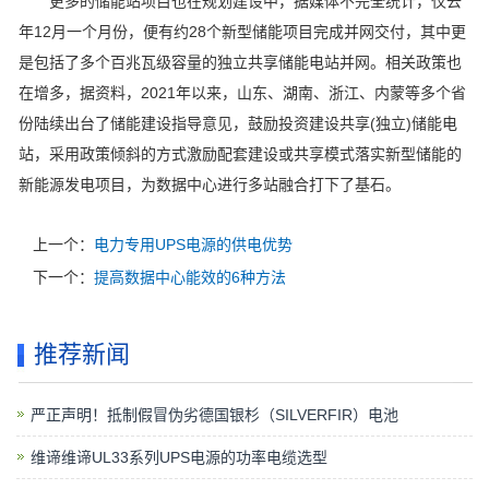
更多的储能站项目也在规划建设中，据媒体不完全统计，仅去
年12月一个月份，便有约28个新型储能项目完成并网交付，其中更
是包括了多个百兆瓦级容量的独立共享储能电站并网。相关政策也
在增多，据资料，2021年以来，山东、湖南、浙江、内蒙等多个省
份陆续出台了储能建设指导意见，鼓励投资建设共享(独立)储能电
站，采用政策倾斜的方式激励配套建设或共享模式落实新型储能的
新能源发电项目，为数据中心进行多站融合打下了基石。
上一个：
电力专用UPS电源的供电优势
下一个：
提高数据中心能效的6种方法
推荐新闻
严正声明！抵制假冒伪劣德国银杉（SILVERFIR）电池
维谛维谛UL33系列UPS电源的功率电缆选型