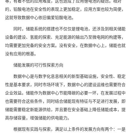
等，有着不低的应用难度，这也造成了应用锂电池的疑虑。相对
的，铅酸电池在安全性的表现上更加稳定，应用方案也较为简便，
这就导致数据中心依旧偏爱铅酸电池。
同时，储能系统的搭建也不仅仅是锂电池，还涉及到相关储能
设备的建设、氢能的探索、充足能源的输出乃至微电网的构建等，
均需要更加完备的安全方案。没有安全，在数据中心上，储能也就
没有应用的根基。
储能发展的可行性探索方向
数据中心是与数字化息息相关的新型基础设施，安全性、稳定
性是基本要求，同时市场环境下，数据中心的建设运维也需要符合
企业效益。储能作为数据中心节能降碳的必要一环，在发展过程中
也需要符合这些条件，同时结合储能现有特征与不足进行发展，即
储能需要稳定新能源供给，并且要在安全基础上降低储能成本，提
高存储容量，增强储能的供电能力。
根据现有实践与探索，满足以上条件的发展方向有两个：一是