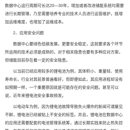
数据中心运行周期可长达20—30年，增加或者改进储能系统均需要
进行长期管理，乃至需要培养专业的技术人员进行运营维护，既增
加运维难度，也增加了运维成本。
2、应用安全问题
数据中心要绿色低碳发展，更要安全稳定，这就要求各个环节
所运用的技术必须是成熟的，对于相关隐患也要有多种应对方案，
但储能目前存在着一定的安全隐患。
以当前已经应用较多的锂电池为例，其体积小、重量轻、使用
寿命长，行业对其前景普遍看好，但即便如此，其应用进程却没有
如预期一样，一个重要原因就是可能存在的安全问题。甚至可以
说，近年来锂电池安全事故频发。
以电动车为例，因为锂电池故障导致失火爆炸的新闻可谓屡见
不鲜，锂电池已经被贴上不安全的标签。并且，锂电池在数据中心
的应用还需要配套的电池管理系统筹，通过长期实践来防止热失控