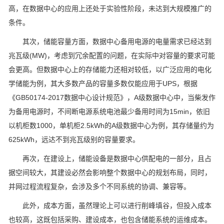
高，在数据中心的应用上还处于实验性阶段，未达到大规模推广的
条件。
其次，储能容量方面，数据中心备用电源的电量需求已经达到
兆瓦级(MW)，考虑到冗余配置的问题，在实际中对容量的要求可能
会更高。但数据中心上的存储能力还相对较低，以广泛应用的电化
学储能为例，其大多数产品的容量多数仅能应用于UPS，根据
《GB50174-2017数据中心设计规范》，A级数据中心中，当柴发作
为备用电源时，不间断电源系统电池最少备用时间为15min，依旧
以机柜数1000，单机柜2.5kWh的A级数据中心为例，其存储量约为
625kWh，远达不到兆瓦级别的容量要求。
再次，在建设上，储能设备是数据中心供配电的一部分，且占
据空间较大，其建设必然会影响整个数据中心的规划布局，同时，
并网过程流程复杂，会涉及多个不同系统的协调、兼容等。
此外，成本方面，虽然理论上可以进行削峰填谷，但投入成本
也较高，这既包括采购、建设成本，也包含储能系统的运维成本。